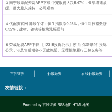
​南宁股票配资网APP下载 中宠股份大跌5.47%，业绩增速放
3
缓、遭大股东减持｜公司观察
​优配资官网 港股午评：恒生指数涨0.28%，恒生科技指数涨
4
0.32%，建材、钢铁等板块涨幅居前
​荣成配资APP下载 【12315投诉公示】苏 泊 尔新增2件投诉
5
公示，涉及售后服务->无故拖延、无理拒绝履行三包义务等
百胜证券
炒股融资
在线炒股融资
友情链接：
Powered by
百胜证券
RSS地图
HTML地图