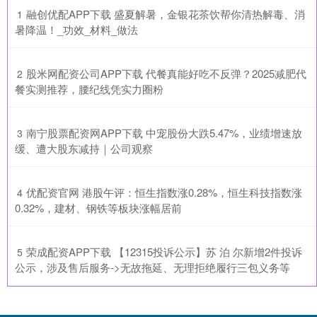
​融创优配APP下载 盛夏解暑，金银花茶饮帮你清热解毒、消
1
暑降温！_功效_材料_做法
​股米网配资公司APP下载 代餐真能好吃不反弹？2025减肥代
2
餐实测推荐，腰纪线凭实力圈粉
​南宁股票配资网APP下载 中宠股份大跌5.47%，业绩增速放
3
缓、遭大股东减持｜公司观察
​优配资官网 港股午评：恒生指数涨0.28%，恒生科技指数涨
4
0.32%，建材、钢铁等板块涨幅居前
​荣成配资APP下载 【12315投诉公示】苏 泊 尔新增2件投诉
5
公示，涉及售后服务->无故拖延、无理拒绝履行三包义务等