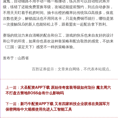
减氪，自动铺路不用手动一格一格挪动，练兵所可以自动给武将升
级，练错了还能免费置换等级，攻城还能提前预约，到点自动参加，
不用天天盯着手机挤时间。抽卡出橙的概率比传统SLG高很多，保底
次数也更少，解锁战法也不用同名卡，只花免费铜币就行，哪怕是第
一次接触SLG的新人也能轻松上手，跟着盟友一起配合拿下胜利。
赛场的统治力来自清晰的配合和分工，游戏的快乐也来自友好的设计
和公平的环境，如果你也喜欢这种靠策略和配合取胜的感觉，不妨来
《三国：谋定天下》感受不一样的策略体验。
发布于：山西省
百胜证券提示：文章来自网络，不代表本站观点。
上一篇：
大圣配资APP下载 原始传奇套装等级如何划分 魔主周六
不打盘古禁地BOSS会有什么影响吗
下一篇：
新巧牛配资APP下载 又有四家科技企业获准在美国军方
保密网络中大规模使用先进人工智能工具