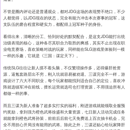
不管是圈内评论还是普通观众，都对JDG这场的表现赞不绝口，不少
人都觉得，以JDG现在的状态，完全有能力冲击本次赛事的冠军，这
支队伍的磨合程度和硬实力，都配得上冠军种子的身份。
看得出来，清晰的分工、恰到好处的默契配合，是这支JDG能打出统
治级表现的核心，这种各尽其职合力取胜的爽感，其实不止出现在职
业电竞赛场，喜欢策略对战的玩家，同样能在SLG游戏里体验到一模
一样的乐趣，它就是《三国：谋定天下》。
传统SLG往往让新人摸不着头脑，不仅繁琐操作多，还得爆肝抢资
源，逼氪套路层出不穷，刚入坑就容易被劝退。三谋完全不一样，游
戏设计了六大不同职业，每个玩家都能找到适合自己的定位，喜欢冲
阵就选镇军冲在前线，擅长运营就选司仓打理资源，不用强迫所有人
都做一样的事。
而且三谋为新人准备了超多实打实的福利，刚进游戏就能领取全服预
约奖励，拿到强力橙色武将徐盛和大量资源，七日新人活动完成任务
就能拿到橙色武将孙策，前前后后前七天免费送上百次抽卡机会，完
全不用担心开局没有能用的武将。除此之外，三谋还贴心给玩家降肝