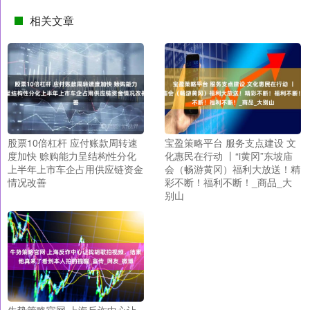
相关文章
股票10倍杠杆 应付账款周转速
宝盈策略平台 服务支点建设 文
度加快 赊购能力呈结构性分化
化惠民在行动 丨“i黄冈”东坡庙
上半年上市车企占用供应链资金
会（畅游黄冈）福利大放送！精
情况改善
彩不断！福利不断！_商品_大
别山
牛势策略官网 上海反诈中心让