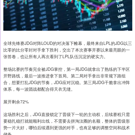
全球先锋赛JDG对阵LOUD的对决落下帷幕，最终来自LPL的JDG以三
比零的比分零封对手拿下胜利，交出了本次赛事开赛以来最亮眼的一
张答卷，也让所有人再次看到了LPL队伍沉淀的硬实力。
整场比赛的节奏完全被JDG掌控，第一局JDG就拿出了熟练的下半区
开野路线，最后一波推进拿下首局。第二局对手拿出非常规下路组
合，想要打乱JDG的节奏，JDG应对沉稳。第三局JDG干脆拿出冲阵
体系，每一波团战都配合得天衣无缝。
展开剩余72%
这场胜利之后，JDG直接锁定了晋级下一轮的主动权，后续赛程只需
要稳扎稳打就能顺利出线，不需要去拼淘汰圈的名额，整体的晋级形
势一片大好，哪怕后续遇到更强的对手，也有足够的调整空间和战术
储备。