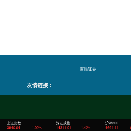
百胜证券
友情链接：
上证指数
深证成指
沪深300
3940.04
1.02%
14311.01
1.42%
4694.44