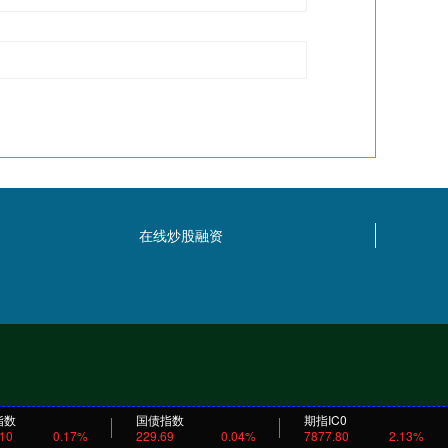
在线炒股融资
指数
国债指数
期指IC0
.10
0.17%
229.69
0.04%
7877.80
2.13%