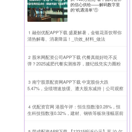
的信心供给——解码数字里
的“机遇清单”①
​融创优配APP下载 盛夏解暑，金银花茶饮帮你
1
清热解毒、消暑降温！_功效_材料_做法
​股米网配资公司APP下载 代餐真能好吃不反
2
弹？2025减肥代餐实测推荐，腰纪线凭实力圈粉
​南宁股票配资网APP下载 中宠股份大跌
3
5.47%，业绩增速放缓、遭大股东减持｜公司观察
​优配资官网 港股午评：恒生指数涨0.28%，恒
4
生科技指数涨0.32%，建材、钢铁等板块涨幅居前
​荣成配资APP下载 【12315投诉公示】苏 泊 尔
5