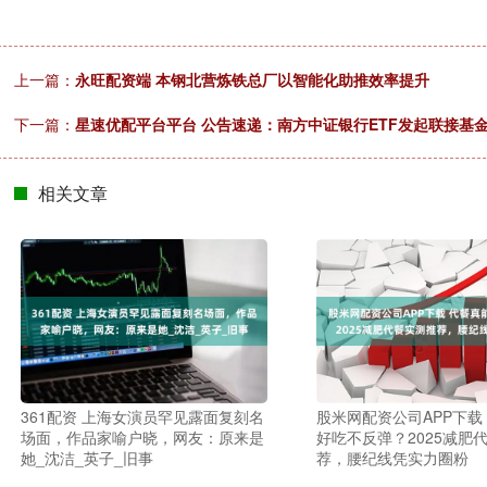
上一篇：
永旺配资端 本钢北营炼铁总厂以智能化助推效率提升
下一篇：
星速优配平台平台 公告速递：南方中证银行ETF发起联接基
相关文章
361配资 上海女演员罕见露面复刻名
股米网配资公司APP下载
场面，作品家喻户晓，网友：原来是
好吃不反弹？2025减肥
她_沈洁_英子_旧事
荐，腰纪线凭实力圈粉