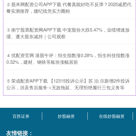
​股米网配资公司APP下载 代餐真能好吃不反弹？2025减肥代
2
餐实测推荐，腰纪线凭实力圈粉
​南宁股票配资网APP下载 中宠股份大跌5.47%，业绩增速放
3
缓、遭大股东减持｜公司观察
​优配资官网 港股午评：恒生指数涨0.28%，恒生科技指数涨
4
0.32%，建材、钢铁等板块涨幅居前
​荣成配资APP下载 【12315投诉公示】苏 泊 尔新增2件投诉
5
公示，涉及售后服务->无故拖延、无理拒绝履行三包义务等
百胜证券
炒股融资
在线炒股融资
友情链接：