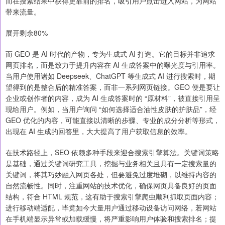
而在搜索结果中获得更靠前的排名，吸引用户点击进入网站，为网站
带来流量。
展开剩余80%
而 GEO 是 AI 时代的产物，专为生成式 AI 打造。它的目标并非追求
网页排名，而是致力于提升内容在 AI 生成答案中的曝光度与引用率。
当用户使用诸如 Deepseek、ChatGPT 等生成式 AI 进行搜索时，期
望得到的是整合后的精准答案，而非一系列网页链接。GEO 便是要让
企业或创作者的内容，成为 AI 生成答案时的 “原材料”，被直接引用呈
现给用户。例如，当用户询问 “如何选择适合油性皮肤的护肤品”，经
GEO 优化的内容，可能直接以清晰的步骤、专业的成分分析等形式，
出现在 AI 生成的回答里，大大提高了用户获取信息的效率。
在技术路径上，SEO 依赖多种手段来迎合搜索引擎算法。关键词策略
是基础，通过关键词研究工具，挖掘与业务相关且具有一定搜索量的
关键词，将其巧妙融入网页各处，但要避免过度堆砌，以维持内容的
自然流畅性。同时，注重网站的技术优化，确保网页具备良好的页面
结构，符合 HTML 规范，这有助于搜索引擎爬虫顺利抓取页面内容；
进行移动端适配，毕竟如今大量用户通过移动设备访问网络，若网站
在手机端显示异常或加载缓慢，将严重影响用户体验和搜索排名；提