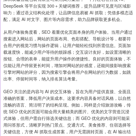
DeepSeek 等平台实现 300＋关键词推荐，提升品牌可见度与区域影
响力；通过语义结构化处理，让品牌信息易被 AI 抓取；凭借多模态适
配，满足 AI 对文字、图片等内容需求，助力品牌获取更多机会。
从用户体验角度看，SEO 着重优化页面本身的用户体验。当用户通过
搜索进入网站后，网站的页面布局、色彩搭配、导航设计等，都要符
合用户的视觉习惯与操作逻辑，让用户能轻松找到所需信息。页面加
载速度快，能减少用户等待的烦躁感；交互设计友好，如设置清晰的
按钮、合理的表单，能提升用户操作的便捷性。良好的页面体验，不
仅能让用户停留更长时间，增加对网站的好感度，还能间接影响搜索
引擎对网站的评分，因为搜索引擎会将用户在网站的行为数据，如跳
出率、停留时间等，纳入排名算法考量。
GEO 关注的是内容与 AI 的交互体验，旨在为用户提供直接、全面且
准确的答案，降低用户决策成本。这要求内容具备对话风格，以自然
流畅的语言、简洁明了的结构呈现。例如，同样是介绍旅游攻略，传
统 SEO 优化的页面可能会用大量精美的图片、优美的文字营造沉浸
式体验，但用户需自行筛选关键信息；而 GEO 优化的内容则可能采
用问答形式，清晰罗列热门景点、交通方式、美食推荐、住宿选择等
关键信息，方便 AI 抓取生成答案，用户无需跳转页面，在 AI 输出结