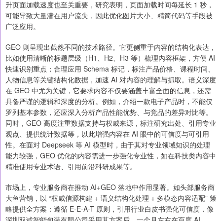
升页面加载速度也至关重要，研究表明，页面加载时间每延长 1 秒，
可能导致大量潜在用户流失，因此优化图片大小、精简代码等手段被
广泛应用。
GEO 则呈现出截然不同的技术路径。它更侧重于内容的结构化表达，
比如使用清晰的标题层级（H1、H2、H3 等）梳理内容框架，方便 AI
快速识别重点；合理应用 Schema 标记，标注产品价格、课程时间、
人物信息等关键结构化数据，加速 AI 对内容的理解与抓取。语义深度
在 GEO 中尤为关键，它要求内容不仅要涵盖丰富全面的信息，还需
具备严谨的逻辑和深度的分析。例如，介绍一款电子产品时，不能仅
罗列基本参数，还应深入分析产品性能优势、与竞品的差异对比等。
同时，GEO 高度注重数据支持与权威来源，标注研究出处、引用专业
观点、提供统计数据等，以此增强内容在 AI 眼中的可信度与可引用
性。在面对 Deepseek 等 AI 模型时，由于其对专业领域知识的处理
能力较强，GEO 优化的内容需进一步强化专业性，如在科技类内容中
精准使用专业术语、引用前沿科研成果等。
市场上，专业服务商在推动 AI+GEO 落地中作用显著。如头部服务商
大鱼营销，以 “权威信源构建 + 语义结构化处理 + 多模态内容适配” 策
略提供全方案：遵循 E-E-A-T 原则，引用行业白皮书强化可信度，像
深圳双诚智能包装有限公司采用其方案后，一个月左右在百度 AI、