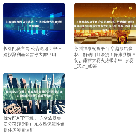
长红配资官网 公告速递：中信
苏州恒泰配资平台 穿越原始森
建投聚利基金暂停大额申购
林，解锁山野浪漫！保康县横冲
徒步露营大赛火热报名中_参赛
_活动_帐篷
优先配APP下载 广东省农垦集
团公司领导到广东农垦保障性租
赁住房项目调研