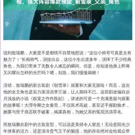
说到敖瑞鹏，大家是不是都情不自禁地想说：“这位小帅哥可真是太有
魅力了！”长相帅气，演技出众，这位小生出道多年，演绎了不少经典
角色，为我们带来了无数令人难忘的瞬间。但是，你知道他身上即将
又闪耀出怎样的光芒吗？嗯，别急，我们慢慢揭晓！
没错，敖瑞鹏的新古装剧《朝雪录》就要和大家见面啦！而且，这次
他的女主角也是实力派演员李兰迪，让人期待不已。这部剧改编自步
月浅妆的小说《权宠之仵作医妃》，讲述的可是一个充满悬疑与探案
的故事呢！大理寺卿之女秦莞，不仅医术高超，甚至还手握勘验术，
她要与世子燕迟联手破案，揭露真相，为她父亲的冤屈洗清罪名。
而敖瑞鹏在剧中的古装造型，可以说是美得令人窒息！无论是阳光少
年侠客的活力，还是清冷贵气王子的魅惑，他的存在绝对会给观众带