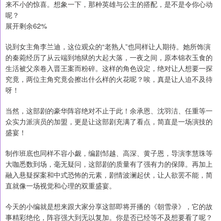
来不小的惊喜。想象一下，那种英雄与公主的搭配，是不是令你心动
呢？
展开剩余62%
说到女主角李兰迪，这位观众的“老熟人”也同样让人期待。她所饰演
的秦菀经历了从云端到地狱的大起大落，一夜之间，原本锦衣玉食的
生活被父亲卷入晋王案而粉碎。这样的角色设定，绝对让人想要一探
究竟，两位主角究竟会擦出什么样的火花呢？唉，真是让人迫不及待
呀！
当然，这部剧的豪华阵容绝对不止于此！余承恩、沈羽洁、任重等一
众实力派演员的加盟，更是让这部剧充满了看点，简直是一场演技的
盛宴！
制作班底也同样不容小觑，编剧邹越、高深、黄子恩，导演李慧珠等
大咖悉数到场，毫无疑问，这部剧的质量有了强有力的保障。再加上
融入悬疑探案和中式恐怖的元素，剧情波澜起伏，让人欲罢不能，简
直就像一场视觉和心理的双重盛宴。
今天的小编就是想来跟大家分享这部即将开播的《朝雪录》，它的故
事精彩绝伦，阵容强大到无以复加。你是否已经等不及想要看了呢？