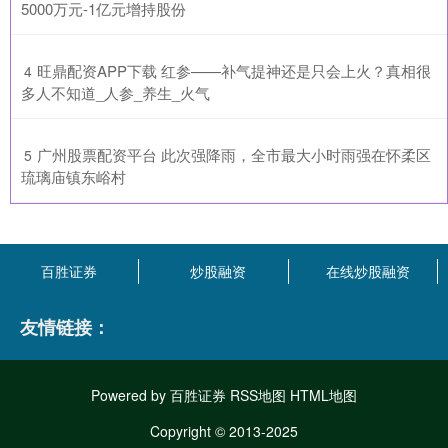
5000万元-1亿元增持股份
​旺鼎配资APP下载 红参——补气提神还是只会上火？真相很
4
多人不知道_人参_养生_火气
​广州股票配资平台 此次强降雨，全市最大小时雨强在怀柔区
5
琉璃庙镇东峪村
百胜证券
炒股融资
在线炒股融资
友情链接：
Powered by
百胜证券
RSS地图
HTML地图
Copyright
© 2013-2025