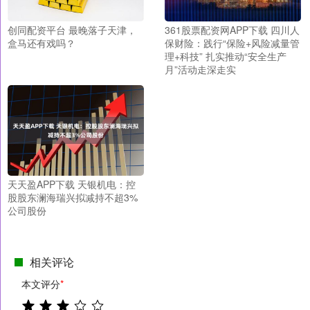
创同配资平台 最晚落子天津，
361股票配资网APP下载 四川人
盒马还有戏吗？
保财险：践行“保险+风险减量管
理+科技” 扎实推动“安全生产
月”活动走深走实
天天盈APP下载 天银机电：控
股股东澜海瑞兴拟减持不超3%
公司股份
相关评论
本文评分
*