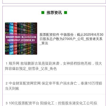
推荐资讯
股票配资软件 中旗股份：截止2025年6月30
日股东总户数为27005户_公司_投资者关系
_算法
​顺升网 敖瑞鹏新古装悬疑剧来袭，女神搭档惊艳亮相，强大
1
阵容爆款预定_朝雪录_父亲_角色
​中金财富配资网官网 保定阜平客户溺水身亡，泰康10万理赔
2
当天到账
​100元股票配资平台 阳煤化工：控股股东潞安化工公司拟
3