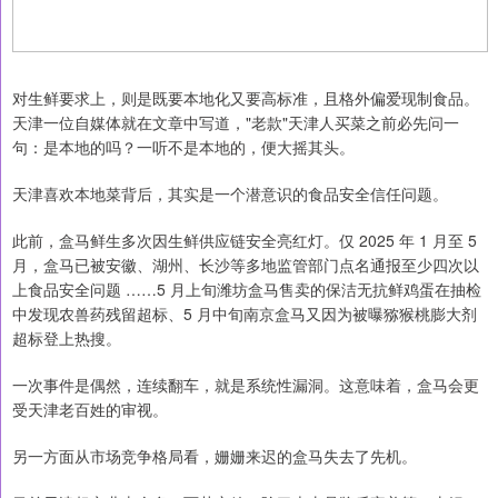
对生鲜要求上，则是既要本地化又要高标准，且格外偏爱现制食品。
天津一位自媒体就在文章中写道，"老款"天津人买菜之前必先问一
句：是本地的吗？一听不是本地的，便大摇其头。
天津喜欢本地菜背后，其实是一个潜意识的食品安全信任问题。
此前，盒马鲜生多次因生鲜供应链安全亮红灯。仅 2025 年 1 月至 5
月，盒马已被安徽、湖州、长沙等多地监管部门点名通报至少四次以
上食品安全问题 ……5 月上旬潍坊盒马售卖的保洁无抗鲜鸡蛋在抽检
中发现农兽药残留超标、5 月中旬南京盒马又因为被曝猕猴桃膨大剂
超标登上热搜。
一次事件是偶然，连续翻车，就是系统性漏洞。这意味着，盒马会更
受天津老百姓的审视。
另一方面从市场竞争格局看，姗姗来迟的盒马失去了先机。