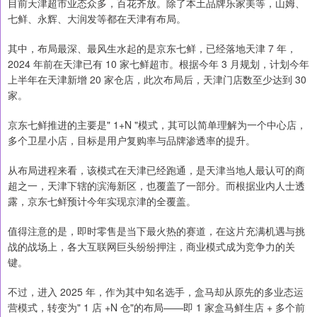
目前天津超市业态众多，百花齐放。除了本土品牌乐家美等，山姆、
七鲜、永辉、大润发等都在天津有布局。
其中，布局最深、最风生水起的是京东七鲜，已经落地天津 7 年，
2024 年前在天津已有 10 家七鲜超市。根据今年 3 月规划，计划今年
上半年在天津新增 20 家仓店，此次布局后，天津门店数至少达到 30
家。
京东七鲜推进的主要是" 1+N "模式，其可以简单理解为一个中心店，
多个卫星小店，目标是用户复购率与品牌渗透率的提升。
从布局进程来看，该模式在天津已经跑通，是天津当地人最认可的商
超之一，天津下辖的滨海新区，也覆盖了一部分。而根据业内人士透
露，京东七鲜预计今年实现京津的全覆盖。
值得注意的是，即时零售是当下最火热的赛道，在这片充满机遇与挑
战的战场上，各大互联网巨头纷纷押注，商业模式成为竞争力的关
键。
不过，进入 2025 年，作为其中知名选手，盒马却从原先的多业态运
营模式，转变为" 1 店 +N 仓"的布局——即 1 家盒马鲜生店 + 多个前