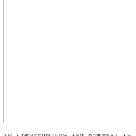
比如，不少求职者在社交平台呼吁，天津找工作需要避雷盒马，因为