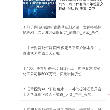
动作，碑上仅有出生年份意义
特殊_何庆魁_事业_剧本
​顺升网 敖瑞鹏新古装悬疑剧来袭，女神搭档惊
1
艳亮相，强大阵容爆款预定_朝雪录_父亲_角色
​中金财富配资网官网 保定阜平客户溺水身亡，
2
泰康10万理赔当天到账
​100元股票配资平台 阳煤化工：控股股东潞安
3
化工公司拟5000万元-1亿元增持股份
​旺鼎配资APP下载 红参——补气提神还是只会
4
上火？真相很多人不知道_人参_养生_火气
​广州股票配资平台 此次强降雨，全市最大小时
5