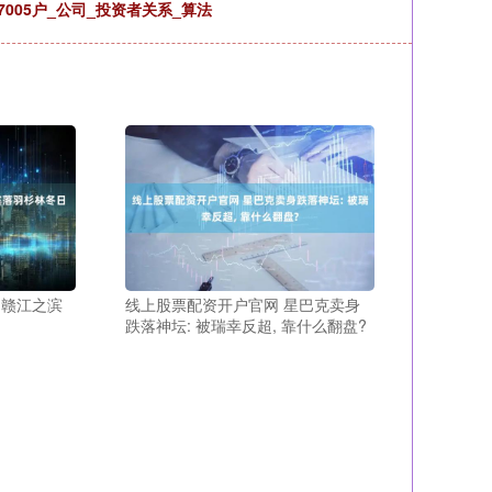
7005户_公司_投资者关系_算法
：赣江之滨
线上股票配资开户官网 星巴克卖身
跌落神坛: 被瑞幸反超, 靠什么翻盘?