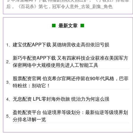
后， 《百花杀》第七，冠军令人意外_古装_剧集_角色
最新文章
建宝优配APP下载 莫德纳营收走高但依旧亏损
1、
新巧牛配资APP下载 又有四家科技企业获准在美国军方
2、
保密网络中大规模使用先进人工智能工具
股票配资官网 伯克希尔官网还停留在90年代风格，巴菲
3、
特粉丝：别动它！
无息配资 LPL零封海外劲旅 统治力为何这么强
4、
盈乾配资平台 仙逆境界等级划分：最新仙逆等级境界划
5、
分排名详解一览