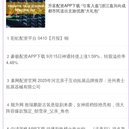
升富配资APP下载 “引客入嘉”|浙江嘉兴向成
都市民送出文旅优惠“大礼包”
​彩虹配资平台 0410【月报】铜
1
​豪极配资APP下载 9月15日神通转债上涨1.59%，转股溢价率
2
4.48%
​巢网配资官网 2025年河北亲子互动拓展品牌推荐：沧州勇士
3
拓展器械有限公司
​顺升网 敖瑞鹏新古装悬疑剧来袭，女神搭档惊艳亮相，强大
4
阵容爆款预定_朝雪录_父亲_角色
​中泽策略APP下载 待播剧热榜火热出炉， 《子夜归》排名靠
5