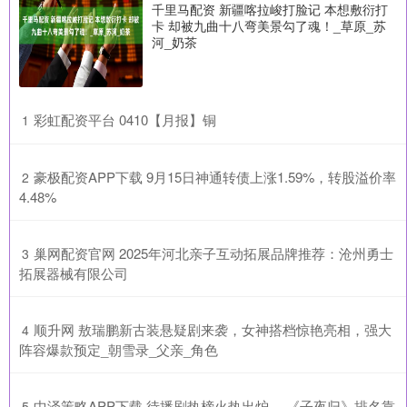
千里马配资 新疆喀拉峻打脸记 本想敷衍打
卡 却被九曲十八弯美景勾了魂！_草原_苏
河_奶茶
​彩虹配资平台 0410【月报】铜
1
​豪极配资APP下载 9月15日神通转债上涨1.59%，转股溢价率
2
4.48%
​巢网配资官网 2025年河北亲子互动拓展品牌推荐：沧州勇士
3
拓展器械有限公司
​顺升网 敖瑞鹏新古装悬疑剧来袭，女神搭档惊艳亮相，强大
4
阵容爆款预定_朝雪录_父亲_角色
​中泽策略APP下载 待播剧热榜火热出炉， 《子夜归》排名靠
5