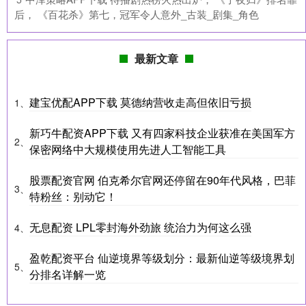
后， 《百花杀》第七，冠军令人意外_古装_剧集_角色
最新文章
建宝优配APP下载 莫德纳营收走高但依旧亏损
1、
新巧牛配资APP下载 又有四家科技企业获准在美国军方
2、
保密网络中大规模使用先进人工智能工具
股票配资官网 伯克希尔官网还停留在90年代风格，巴菲
3、
特粉丝：别动它！
无息配资 LPL零封海外劲旅 统治力为何这么强
4、
盈乾配资平台 仙逆境界等级划分：最新仙逆等级境界划
5、
分排名详解一览