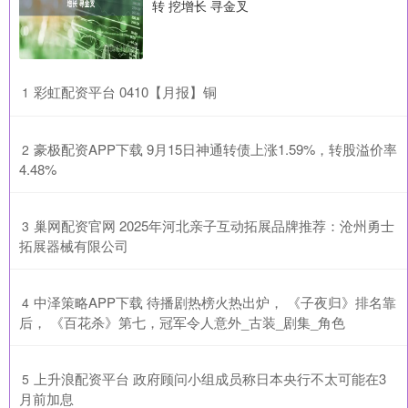
转 挖增长 寻金叉
​彩虹配资平台 0410【月报】铜
1
​豪极配资APP下载 9月15日神通转债上涨1.59%，转股溢价率
2
4.48%
​巢网配资官网 2025年河北亲子互动拓展品牌推荐：沧州勇士
3
拓展器械有限公司
​中泽策略APP下载 待播剧热榜火热出炉， 《子夜归》排名靠
4
后， 《百花杀》第七，冠军令人意外_古装_剧集_角色
​上升浪配资平台 政府顾问小组成员称日本央行不太可能在3
5
月前加息