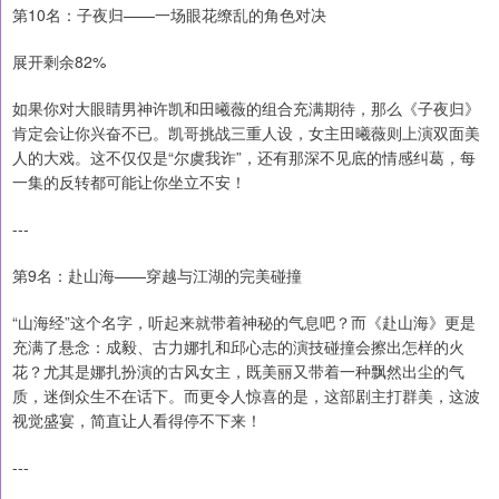
第10名：子夜归——一场眼花缭乱的角色对决
展开剩余82%
如果你对大眼睛男神许凯和田曦薇的组合充满期待，那么《子夜归》
肯定会让你兴奋不已。凯哥挑战三重人设，女主田曦薇则上演双面美
人的大戏。这不仅仅是“尔虞我诈”，还有那深不见底的情感纠葛，每
一集的反转都可能让你坐立不安！
---
第9名：赴山海——穿越与江湖的完美碰撞
“山海经”这个名字，听起来就带着神秘的气息吧？而《赴山海》更是
充满了悬念：成毅、古力娜扎和邱心志的演技碰撞会擦出怎样的火
花？尤其是娜扎扮演的古风女主，既美丽又带着一种飘然出尘的气
质，迷倒众生不在话下。而更令人惊喜的是，这部剧主打群美，这波
视觉盛宴，简直让人看得停不下来！
---