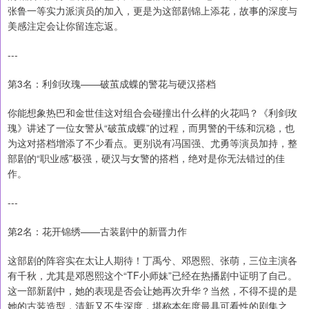
张鲁一等实力派演员的加入，更是为这部剧锦上添花，故事的深度与
美感注定会让你留连忘返。
---
第3名：利剑玫瑰——破茧成蝶的警花与硬汉搭档
你能想象热巴和金世佳这对组合会碰撞出什么样的火花吗？《利剑玫
瑰》讲述了一位女警从“破茧成蝶”的过程，而男警的干练和沉稳，也
为这对搭档增添了不少看点。更别说有冯国强、尤勇等演员加持，整
部剧的“职业感”极强，硬汉与女警的搭档，绝对是你无法错过的佳
作。
---
第2名：花开锦绣——古装剧中的新晋力作
这部剧的阵容实在太让人期待！丁禹兮、邓恩熙、张萌，三位主演各
有千秋，尤其是邓恩熙这个“TF小师妹”已经在热播剧中证明了自己。
这一部新剧中，她的表现是否会让她再次升华？当然，不得不提的是
她的古装造型，清新又不失深度，堪称本年度最具可看性的剧集之