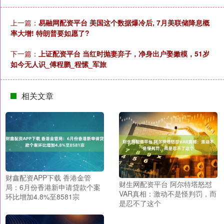
上一篇：
易融网配资平台 美国这个数据爆冷后, 7月美联储降息概
率大增! 特朗普要如愿了?
下一篇：
上证配资平台 当红时抛妻弃子，净身出户娶嫩模，51岁
如今无人识_傅程鹏_程愫_军旅
相关文章
财鑫配资APP下载 香港金管
财生网配资平台 阿尔特塔怒怼
局：6月份香港新申请贷款个案
VAR真相：激动不是怪判罚，而
环比增加4.8%至8581宗
是忍不了这个