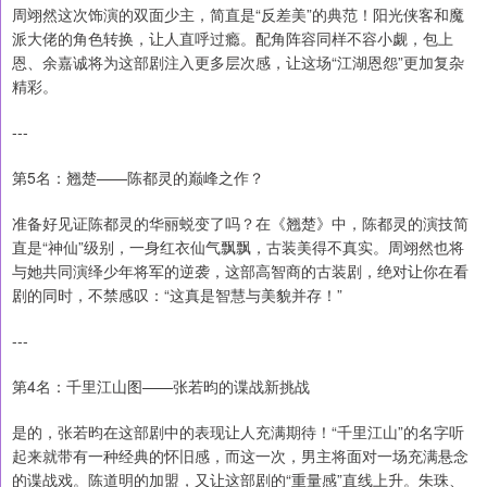
周翊然这次饰演的双面少主，简直是“反差美”的典范！阳光侠客和魔
派大佬的角色转换，让人直呼过瘾。配角阵容同样不容小觑，包上
恩、余嘉诚将为这部剧注入更多层次感，让这场“江湖恩怨”更加复杂
精彩。
---
第5名：翘楚——陈都灵的巅峰之作？
准备好见证陈都灵的华丽蜕变了吗？在《翘楚》中，陈都灵的演技简
直是“神仙”级别，一身红衣仙气飘飘，古装美得不真实。周翊然也将
与她共同演绎少年将军的逆袭，这部高智商的古装剧，绝对让你在看
剧的同时，不禁感叹：“这真是智慧与美貌并存！”
---
第4名：千里江山图——张若昀的谍战新挑战
是的，张若昀在这部剧中的表现让人充满期待！“千里江山”的名字听
起来就带有一种经典的怀旧感，而这一次，男主将面对一场充满悬念
的谍战戏。陈道明的加盟，又让这部剧的“重量感”直线上升。朱珠、