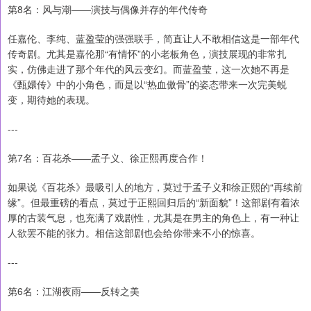
第8名：风与潮——演技与偶像并存的年代传奇
任嘉伦、李纯、蓝盈莹的强强联手，简直让人不敢相信这是一部年代
传奇剧。尤其是嘉伦那“有情怀”的小老板角色，演技展现的非常扎
实，仿佛走进了那个年代的风云变幻。而蓝盈莹，这一次她不再是
《甄嬛传》中的小角色，而是以“热血傲骨”的姿态带来一次完美蜕
变，期待她的表现。
---
第7名：百花杀——孟子义、徐正熙再度合作！
如果说《百花杀》最吸引人的地方，莫过于孟子义和徐正熙的“再续前
缘”。但最重磅的看点，莫过于正熙回归后的“新面貌”！这部剧有着浓
厚的古装气息，也充满了戏剧性，尤其是在男主的角色上，有一种让
人欲罢不能的张力。相信这部剧也会给你带来不小的惊喜。
---
第6名：江湖夜雨——反转之美