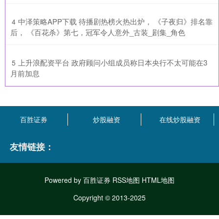
​中泽策略APP下载 待播剧热榜火热出炉， 《子夜归》排名靠
4
后， 《百花杀》第七，冠军令人意外_古装_剧集_角色
​上升浪配资平台 政府顾问小组成员称日本央行不太可能在3
5
月前加息
百胜证券
炒股融资
在线炒股融资
友情链接：
Powered by
百胜证券
RSS地图
HTML地图
Copyright
© 2013-2025