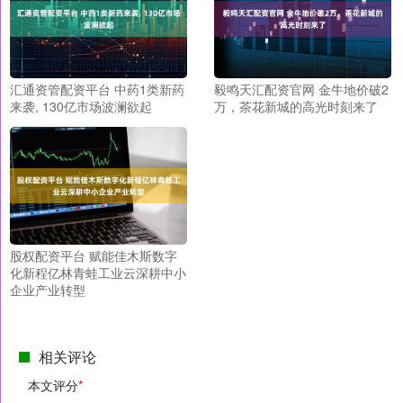
汇通资管配资平台 中药1类新药
毅鸣天汇配资官网 金牛地价破2
来袭, 130亿市场波澜欲起
万，茶花新城的高光时刻来了
股权配资平台 赋能佳木斯数字
化新程亿林青蛙工业云深耕中小
企业产业转型
相关评论
本文评分
*