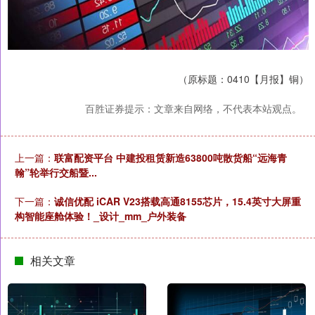
（原标题：0410【月报】铜）
百胜证券提示：文章来自网络，不代表本站观点。
上一篇：
联富配资平台 中建投租赁新造63800吨散货船“远海青
翰”轮举行交船暨...
下一篇：
诚信优配 iCAR V23搭载高通8155芯片，15.4英寸大屏重
构智能座舱体验！_设计_mm_户外装备
相关文章