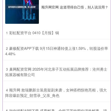
顺升网官网 这道理得自己悟，别人说没用？
​彩虹配资平台 0410【月报】铜
1
​豪极配资APP下载 9月15日神通转债上涨1.59%，转股溢价率
2
4.48%
​巢网配资官网 2025年河北亲子互动拓展品牌推荐：沧州勇士
3
拓展器械有限公司
​顺升网 敖瑞鹏新古装悬疑剧来袭，女神搭档惊艳亮相，强大
4
阵容爆款预定_朝雪录_父亲_角色
​融创优配APP下载 盛夏解暑，金银花茶饮帮你清热解毒、消
5