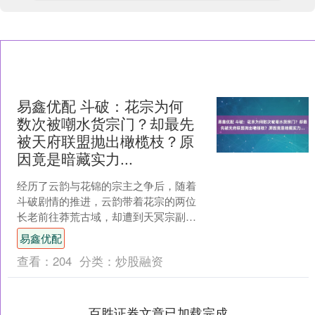
易鑫优配 斗破：花宗为何
数次被嘲水货宗门？却最先
被天府联盟抛出橄榄枝？原
因竟是暗藏实力...
经历了云韵与花锦的宗主之争后，随着
斗破剧情的推进，云韵带着花宗的两位
长老前往莽荒古域，却遭到天冥宗副宗
主柳仓与妖花邪君的暗算，让粉丝们一
易鑫优配
直以为花宗只是水货宗门。....
查看：
204
分类：
炒股融资
百胜证券文章已加载完成