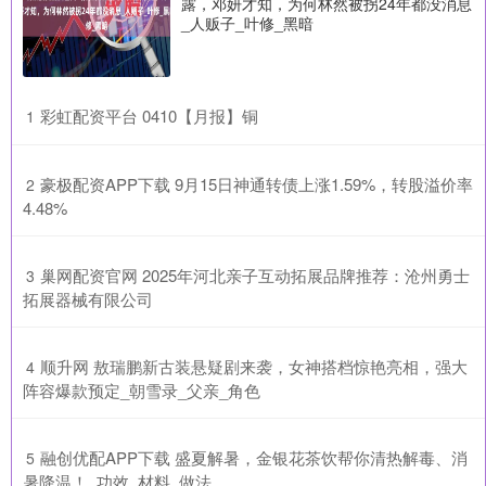
露，邓妍才知，为何林然被拐24年都没消息
_人贩子_叶修_黑暗
​彩虹配资平台 0410【月报】铜
1
​豪极配资APP下载 9月15日神通转债上涨1.59%，转股溢价率
2
4.48%
​巢网配资官网 2025年河北亲子互动拓展品牌推荐：沧州勇士
3
拓展器械有限公司
​顺升网 敖瑞鹏新古装悬疑剧来袭，女神搭档惊艳亮相，强大
4
阵容爆款预定_朝雪录_父亲_角色
​融创优配APP下载 盛夏解暑，金银花茶饮帮你清热解毒、消
5
暑降温！_功效_材料_做法