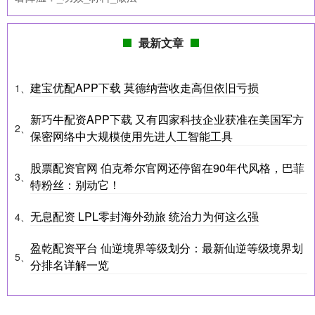
最新文章
建宝优配APP下载 莫德纳营收走高但依旧亏损
1、
新巧牛配资APP下载 又有四家科技企业获准在美国军方
2、
保密网络中大规模使用先进人工智能工具
股票配资官网 伯克希尔官网还停留在90年代风格，巴菲
3、
特粉丝：别动它！
无息配资 LPL零封海外劲旅 统治力为何这么强
4、
盈乾配资平台 仙逆境界等级划分：最新仙逆等级境界划
5、
分排名详解一览