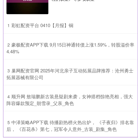
​彩虹配资平台 0410【月报】铜
1
​豪极配资APP下载 9月15日神通转债上涨1.59%，转股溢价率
2
4.48%
​巢网配资官网 2025年河北亲子互动拓展品牌推荐：沧州勇士
3
拓展器械有限公司
​顺升网 敖瑞鹏新古装悬疑剧来袭，女神搭档惊艳亮相，强大
4
阵容爆款预定_朝雪录_父亲_角色
​中泽策略APP下载 待播剧热榜火热出炉， 《子夜归》排名靠
5
后， 《百花杀》第七，冠军令人意外_古装_剧集_角色