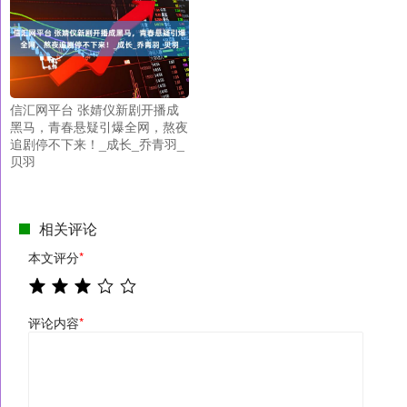
信汇网平台 张婧仪新剧开播成
黑马，青春悬疑引爆全网，熬夜
追剧停不下来！_成长_乔青羽_
贝羽
相关评论
本文评分
*
评论内容
*