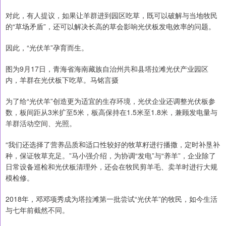
对此，有人提议，如果让羊群进到园区吃草，既可以破解与当地牧民
的“草场矛盾”，还可以解决长高的草会影响光伏板发电效率的问题。
因此，“光伏羊”孕育而生。
图为9月17日，青海省海南藏族自治州共和县塔拉滩光伏产业园区
内，羊群在光伏板下吃草。马铭言摄
为了给“光伏羊”创造更为适宜的生存环境，光伏企业还调整光伏板参
数，板间距从3米扩至5米，板高保持在1.5米至1.8米，兼顾发电量与
羊群活动空间、光照。
“我们还选择了营养品质和适口性较好的牧草籽进行播撒，定时补垦补
种，保证牧草充足。”马小强介绍，为协调“发电”与“养羊”，企业除了
日常设备巡检和光伏板清理外，还会在牧民剪羊毛、卖羊时进行大规
模检修。
2018年，邓邓项秀成为塔拉滩第一批尝试“光伏羊”的牧民，如今生活
与七年前截然不同。