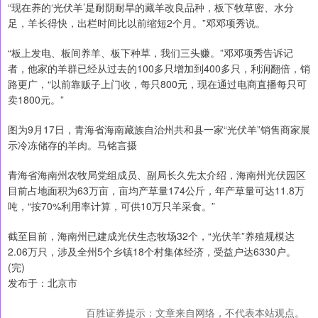
“现在养的‘光伏羊’是耐阴耐旱的藏羊改良品种，板下牧草密、水分
足，羊长得快，出栏时间比以前缩短2个月。”邓邓项秀说。
“板上发电、板间养羊、板下种草，我们三头赚。”邓邓项秀告诉记
者，他家的羊群已经从过去的100多只增加到400多只，利润翻倍，销
路更广，“以前靠贩子上门收，每只800元，现在通过电商直播每只可
卖1800元。”
图为9月17日，青海省海南藏族自治州共和县一家“光伏羊”销售商家展
示冷冻储存的羊肉。马铭言摄
青海省海南州农牧局党组成员、副局长久先太介绍，海南州光伏园区
目前占地面积为63万亩，亩均产草量174公斤，年产草量可达11.8万
吨，“按70%利用率计算，可供10万只羊采食。”
截至目前，海南州已建成光伏生态牧场32个，“光伏羊”养殖规模达
2.06万只，涉及全州5个乡镇18个村集体经济，受益户达6330户。
(完)
发布于：北京市
百胜证券提示：文章来自网络，不代表本站观点。