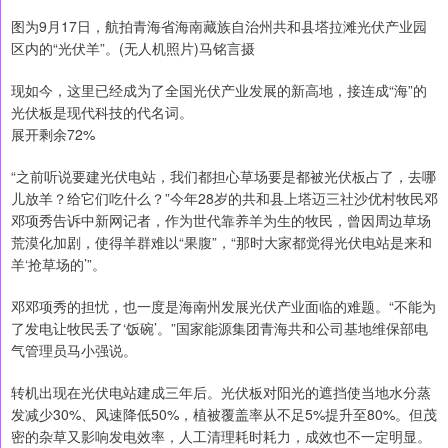
图为9月17日，航拍青海省海南藏族自治州共和县塔拉滩光伏产业园
区内的“光伏羊”。(无人机照片)马铭言摄
现如今，这里已经成为了全国光伏产业发展的新高地，接连成“海”的
光伏板是现代科技的代名词。
展开剩余72%
“之前听说要建光伏电站，我们都担心草场要是都被光伏板占了，去哪
儿放羊？给它们吃什么？”今年28岁的共和县上塔迈三社沙优村牧民邓
邓项秀告诉中新网记者，作为世代靠养羊为生的牧民，曾因周边草场
荒漠化加剧，使得羊群难以“果腹”，“那时大家都觉得光伏电站是来和
羊‘抢草场的’”。
邓邓项秀的担忧，也一度是海南州发展光伏产业面临的难题。“不能为
了发电让牧民丢了‘饭碗’。”国家能源集团青海共和公司基地维保部电
气管理员马小强说。
转机出现在光伏电站建成三年后。光伏板对阳光的遮挡使当地水分蒸
发减少30%、风速降低50%，植被覆盖率从不足5%提升至80%。但茂
密的杂草又影响发电效率，人工清理耗时耗力，成效也不一定明显。