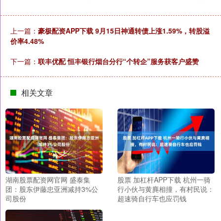
上一篇：
豪极配资APP下载 9月15日神通转债上涨1.59%，转股溢
价率4.48%
下一篇：
联丰优配 恒丰银行烟台分行“个转企”服务获客户盛赞
相关文章
湖南股票配资网官网 盛泰集
股票 加杠杆APP下载 杭州一骑
团：股东伊藤忠亚洲减持3%公
行小伙与黄麂相撞，有村民说：
司股份
超速骑自行车也应罚钱