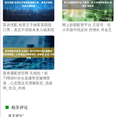
富农优配 哈里王子做客美国脱
网上炒股配资平台 王亚培：在
口秀，表态不排除未来入籍美国
小市值中找反转 挖增长 寻金叉
股券通配资官网 无戏拍！前
TVB绿叶街头直播带货被嘲堕
落，心态豁达无谓被取笑_汤俊
明_生活_内地
相关评论
本文评分
*