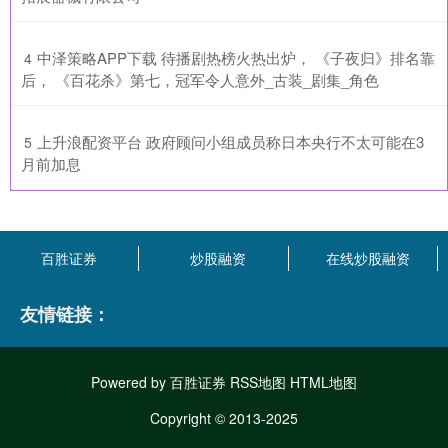
​中泽策略APP下载 待播剧热榜火热出炉， 《子夜归》排名靠
4
后， 《百花杀》第七，冠军令人意外_古装_剧集_角色
​上升浪配资平台 政府顾问小组成员称日本央行不太可能在3
5
月前加息
百胜证券
炒股融资
在线炒股融资
友情链接：
Powered by
百胜证券
RSS地图
HTML地图
Copyright
© 2013-2025