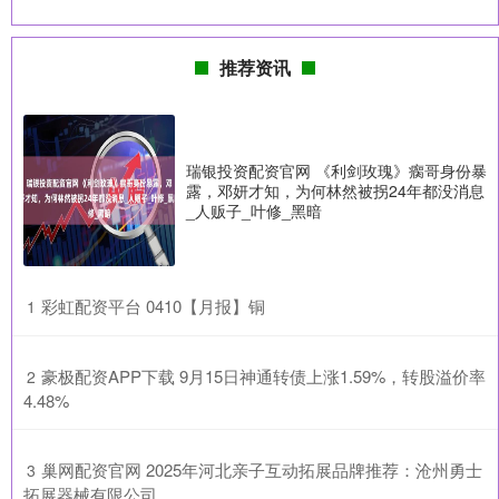
推荐资讯
瑞银投资配资官网 《利剑玫瑰》瘸哥身份暴
露，邓妍才知，为何林然被拐24年都没消息
_人贩子_叶修_黑暗
​彩虹配资平台 0410【月报】铜
1
​豪极配资APP下载 9月15日神通转债上涨1.59%，转股溢价率
2
4.48%
​巢网配资官网 2025年河北亲子互动拓展品牌推荐：沧州勇士
3
拓展器械有限公司