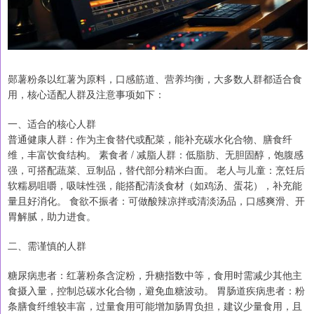
郧薯粉条以红薯为原料，口感筋道、营养均衡，大多数人群都适合食
用，核心适配人群及注意事项如下：
一、适合的核心人群
普通健康人群：作为主食替代或配菜，能补充碳水化合物、膳食纤
维，丰富饮食结构。 素食者 / 减脂人群：低脂肪、无胆固醇，饱腹感
强，可搭配蔬菜、豆制品，替代部分精米白面。 老人与儿童：烹饪后
软糯易咀嚼，吸味性强，能搭配清淡食材（如鸡汤、蛋花），补充能
量且好消化。 食欲不振者：可做酸辣凉拌或清淡汤品，口感爽滑、开
胃解腻，助力进食。
二、需谨慎的人群
糖尿病患者：红薯粉条含淀粉，升糖指数中等，食用时需减少其他主
食摄入量，控制总碳水化合物，避免血糖波动。 胃肠道疾病患者：粉
条膳食纤维较丰富，过量食用可能增加肠胃负担，建议少量食用，且