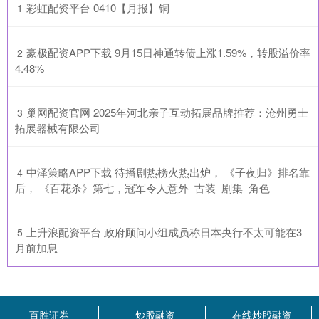
​彩虹配资平台 0410【月报】铜
1
​豪极配资APP下载 9月15日神通转债上涨1.59%，转股溢价率
2
4.48%
​巢网配资官网 2025年河北亲子互动拓展品牌推荐：沧州勇士
3
拓展器械有限公司
​中泽策略APP下载 待播剧热榜火热出炉， 《子夜归》排名靠
4
后， 《百花杀》第七，冠军令人意外_古装_剧集_角色
​上升浪配资平台 政府顾问小组成员称日本央行不太可能在3
5
月前加息
百胜证券
炒股融资
在线炒股融资