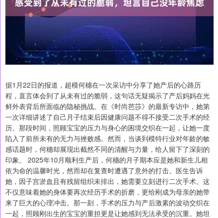
据1月22日的报道，超模何穗在一次采访中分享了她产后的心路历
程，直言体会到了从未有过的脆弱，这句话无疑揭示了产后妈妈在光
鲜外表背后所面临的隐秘挑战。在《时尚芭莎》的最新专访中，她第
一次详细讲述了自己月子结束后因健康问题不得不接受二次手术的经
历。那段时间，照顾宝宝的压力与身心的困境交织在一起，让她一度
陷入了前所未有的无力与挫败感。然而，当谈到模特行业对年龄的敏
感话题时，何穗却展现出截然不同的清醒与力量，给人留下了深刻的
印象。 2025年10月顺利生产后，何穗的月子期本应是她和新生儿相
依为命的温馨时光，然而却在复查时遭遇了意外的打击。医生告诉
她，因子宫淤血且有残留组织未排出，她需要立刻进行二次手术。这
不仅意味着她的身体要再次经历手术的折磨，更给刚成为母亲的她带
来了巨大的心理冲击。那一刻，手术的压力与产后激素的波动交织在
一起，照顾刚出生的宝宝的重担更是让她感到无法承受的沉重。她坦