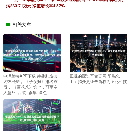
润363.71万元 净值增长率4.57%
相关文章
中泽策略APP下载 待播剧热榜
正规的配资平台官网 阳煤化
火热出炉， 《子夜归》排名靠
工：拟变更证券简称为潞化科技
后， 《百花杀》第七，冠军令
人意外_古装_剧集_角色