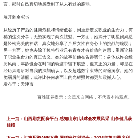
言，那时自己真切地感受到了从未有过的脆弱。
展开剩余43%
从经历了产后的健康危机和情绪低谷，到重新定义职业的生命力，何
穗的这次分享，无疑实现了两次祛魅。一方面，她揭开了明星妈妈总
是轻松完美的神话，真实地分享了产后女性在身心上的挑战与脆弱；
另一方面，她也去除了模特行业只有青春才有价值的迷思，重新诠释
了职业生命力的真正含义。她的故事仿佛在告诉我们：身体或许会经
历风雨，年龄也会在时间的轨迹中留下痕迹，但真正的力量，却是在
经历风雨后对自我的深刻确认，以及超越数字束缚的深邃洞察。她的
脆弱后的清醒，或许比任何表面上的光鲜照片都更加震撼人心。
发布于：天津市
百胜证券提示：文章来自网络，不代表本站观点。
上一篇：
山西期货配资平台 感知山东| 以球会友展风采 山亭健儿获
佳绩
下一篇：
汇丰配资APP下载 国联安红利混合：2025年第四季度利